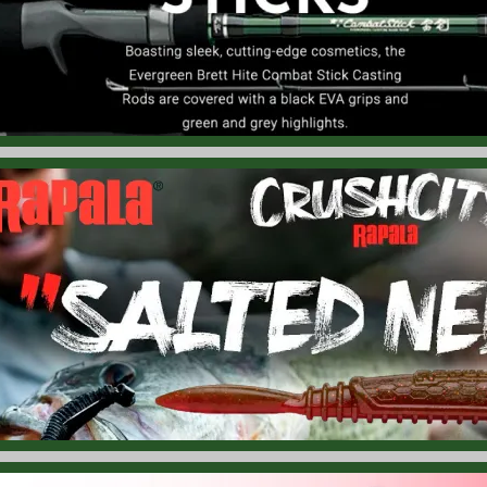
6.07.14
グレーシャー グローブ「アバコ ベイ サン グローブ」再入荷！ 『X
6.07.13
ストライク キング「5XD エリート」入荷！ 「15フィート」まで
6.07.12
ズーム「ウイングド フルーク」入荷！ 新たに『7.5インチ』モデ
6.07.11
ジュエル ベイト「ライブ スピン」入荷！ 中層にサスペンドする
6.07.09
クリーム「スカンドレル」再入荷！ 古くから売れ続ける「ミミズ」
6.07.08
バス プロ ショップス「ウェイ イン バッグ」再入荷！ トーナメン
6.07.08
バス プロ ショップス「XPS トーナメント カリング ビーム」再入
6.07.08
ラパラ「フラット ブリム キャップ ルアー」入荷！ ラパラ ルア
6.07.08
ラパラ「フラット ブリム キャップ ブラック オーロラ」入荷！ オ
6.07.08
ラパラ「ブラック メッシュ スナップバック」再入荷！ エンボス
6.07.08
ラパラ「フラット ブリム キャップ」再入荷！ 飽きのこないグレー
6.07.08
ラパラ「ブラック フラット ブリム キャップ」再入荷！ クールなブ