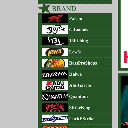
202
202
Falcon
202
G.Loomis
202
13Fishing
202
Lew's
202
BassProShops
202
Daiwa
202
AbuGarcia
202
Quantum
202
StrikeKing
202
LuckEStrike