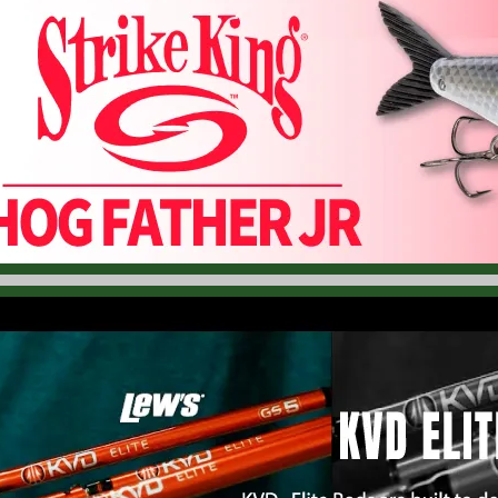
6.07.08
ラパラ「ルアー カモ フラット ブリム キャップ」再入荷！ バイザ
6.07.07
ノマド デザイン「マーベリック 90」入荷！ ユニークなボディ形
6.07.07
バス プロ ショップス「防水ボートバッグ」再入荷！ PVCターポ
6.07.07
バス プロ ショップス「ロッド ベルト」再入荷！ ２本入りのロッド ベルト
6.07.06
リアクション イノベーションズ「スコープ ショット 4.25」再入荷
6.07.06
バス プロ ショップス「タックル ストウ バッグ」再入荷！ BPS
6.07.06
バス プロ ショップス「5ガロン バケツ」再入荷！ お馴染みのロ
6.07.05
バス プロ ショップス「クランキン スティック」再入荷！ 「巻き
6.07.04
ランカーハント「スティッキティ スプリット」入荷！ 「32インチ（
6.07.04
ヘドン「トリプル スレット -3個パック-」再入荷！ 「トーピード
6.07.04
バス プロ ショップス「フィッシュ フック ハット ピン」再入荷！