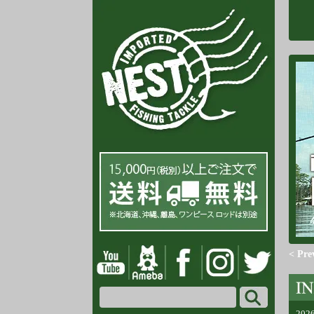
< Pre
202