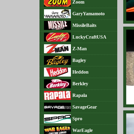
202
Zoom
202
GaryYamamoto
202
MissileBaits
202
LuckyCraftUSA
202
Z-Man
202
Bagley
202
Heddon
202
Berkley
202
Rapala
202
SavageGear
202
Spro
202
WarEagle