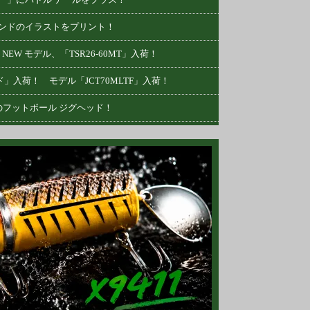
ブランドのイラストをプリント！
W モデル、「TSR26-60MT」入荷！
」入荷！ モデル「JCT70MLTF」入荷！
フットボール ジグヘッド！
された、ヘビー デューティーなスピナベ！
インチ』モデル入荷！
ボディはアピール力抜群！
ラルな左右へのロール アクション！
ール」入荷！ ホワイトのボディがクール！
再入荷！ ルーミスのクランキン ロッド！
 携帯性に優れる「2ピース」モデル！