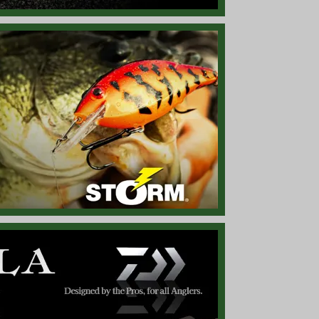
「LKVDECC6」、『ディープ クランク』に◎！
「梅雨」本番、レインウェアをご準備下さい！
ム」シグネチャーのベイトロッド！
始！ ボーン素材の魅力を引き出すカラー！
3」ご予約受付開始！ チャック ヘドン企画第二弾！
型のプロッパー型トップウォーター！
は梅雨時期には外せないプラグ！
い定番ストレート ワーム！
 薄手で軽量、今時期の日焼け対策としても◎！
全長3インチで、超リアルなミノー シルエット！
グ、オープン ウォーターやライト カバーに最適！
ローギア（ギア比：5.6:1）」！