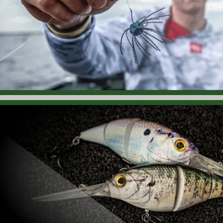
6.06.29
ヘドン「モス ボス」再入荷！ プラスティック製の「ウィードレス
6.06.29
ノーマン「ディープ タイニー N」再入荷！ 全長3.8cm、重さは3.
6.06.28
Lew's「アメリカン ヒーロー カモ ベイトリール」再入荷！ カモ
6.06.26
ヤマモト ベイツ「シノビ グラブ」入荷！ 様々なリグに最適な3.5イ
6.05.25
アブ ガルシア「アンバサダー CS プロ ロケット ファイナル エ
6.06.24
バス プロ ショップス「11クォート ハード クーラー」入荷！ 釣
6.06.23
スミスウィック「スミスウィック キャップ」入荷！ ログで有名「
6.06.22
ノース フォーク コンポジット「NFX-PRO フロッグ & ジャンク -
6.06.20
ズーム「ミッドサイズ Z-クロー」再入荷！ オリジナルとジュニア
6.06.19
バークレー「トリプル ミノー リグ キット」入荷！ リアルなベイト
6.06.18
ヘドン「JHS Tシャツ 2026」入荷！ 歴史あるヘドン ブランドの