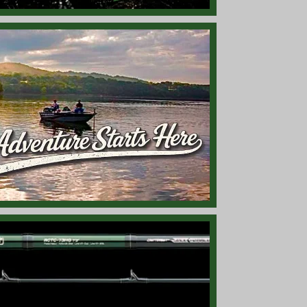
IG」を始めるのに最適なキット！
たに『6インチ』モデル入荷！
ンチバックラッシュ フラップ搭載！
いアイテムを入れるのに便利！
いアイテムを入れるのに便利！
レム入り7インチ ショーツ！
トレーラーにも◎！
スト、ホバストに最適なピンテール ワーム！
となる「5.25インチ」モデル入荷！
モデル『GLX 802C JWR』再入荷！
『GLX 842C MBR』再入荷！