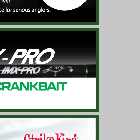
、柔らかく軽量で一日中快適に着用できます！
荷！ 大事なリールの運搬/保管に◎！
ックス」入荷！ カラフルなBox、Newモデル！
 何とも愛嬌のあるヌイグルミ！
PSのロゴ入りステッカー5枚セット！
ので夏でも涼しくて快適！
今回はブラックの他に「レッド」も入荷！
ップ」再入荷！ ラギッドな雰囲気が◎！
荷！ ウッドのナチュラルな見た目！
かと便利、「ブラック」のみですが再入荷！
Vをカット、暑い夏に向けて今年も入荷！
「マイク ブッカ / Mike Bucca」デザイン！