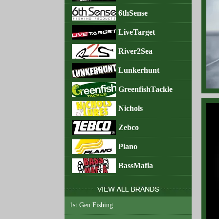
202
6thSense
202
LiveTarget
202
River2Sea
202
Lunkerhunt
202
GreenfishTackle
202
Nichols
202
Zebco
202
Plano
202
BassMafia
202
202
1st Gen Fishing