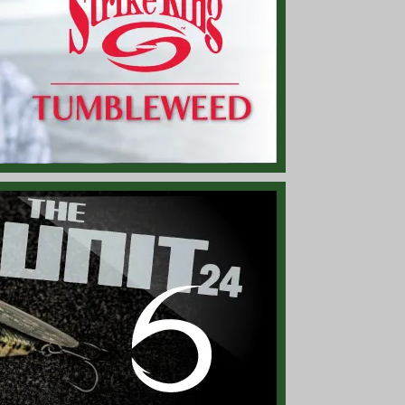
 スプーン」！
5g、ノーマン「N シリーズ」最小モデル！
フラ柄のベイトリール！
ンチのダブル テール グラブ！
ディション」ご予約受付開始！ 北米限定販売モデル！
りはもちろん普段使いにも最適！
スミスウィック」ロゴを使ったキャップ！
C66MH-」再入荷！ 取り回し◎なフロッグ ロッド！
の間を埋めるミッドサイズ（4インチ）モデル！
の群れを演出『トリプル ミノー リグ』！
イラストをプリント！