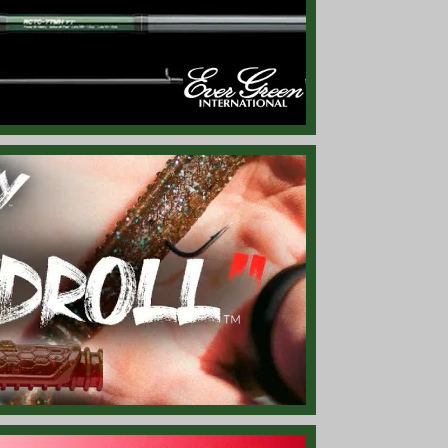
S/S』サイズのみですが再入荷！
潜行可能、「エリート」モデル！
ル入荷です！
魚を攻略する為に設計されたスピナーベイト！
ワーム、「6インチ」が再入荷！
トには欠かせないウェイ イン バッグ！
荷！ 魚の入れ替え用の天秤ハカリ！
ーをプリント、クラシカルかつキュートなデザイン！
ール ブラックのデザインがクール！
加工されたロゴがついたシンプルなデザイン！
/ブラックのフルキャップ！
ラック一色のフラット バイザー キャップ！