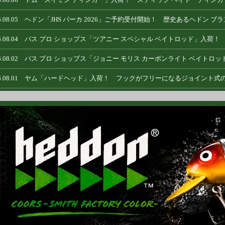
6.08.05
ヘドン「JHS パーカ 2026」ご予約受付開始！ 歴史あるヘドン 
6.08.04
バス プロ ショップス「ツアニー スペシャル ベイトロッド」入荷！ NE
6.08.02
バス プロ ショップス「ジョニー モリス カーボンライト ベイトロッド
6.08.01
ヤム「ハードヘッド」入荷！ フックがフリーになるジョイント式の
6.07.31
ブーヤー「パイキー」入荷！ パイクやマスキーをターゲットに設計
6.07.30
ヤマモト ベイツ「ヒンジ ミノー」入荷！ サイズアップとなる『6
6.07.29
サベージ ギア「サッカー プロップ」入荷！ ファットな8インチ 
6.07.28
コア タックル「スイム ジグ」入荷！ ただ巻きするだけで、ナチュ
6.07.26
バス プロ ショップス「ジョニー モリス カーボンライト ベイトリ
6.07.25
G. ルーミス「IMX プロ クランクベイト キャスティング ロッド」
6.07.24
USシマノ「エフエックス ベイトロッド -2ピース モデル-」入荷！