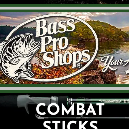
6.07.23
Z-Man「ネッド リグ キット」再入荷！ 「ネッド リグ / NED R
6.07.22
ストライク キング「ファイナル コピー ウィードレス」入荷！ 新
6.07.21
アブ ガルシア「マックス エックス イージーキャスト」入荷！ ア
6.07.19
プラノ「ウォータープルーフ バッグ 3600」入荷！ 濡らしたくな
6.07.19
プラノ「ウォータープルーフ バッグ 3700」入荷！ 濡らしたくな
6.07.18
バス プロ ショップス「エンブレム ショーツ」入荷！ BPSのエンブ
6.07.17
ヤム「パルス」再入荷！ 「3.5インチ」モデル、スピナーベイトの
6.07.15
ストライク キング「スポットライト シミー ミノー」入荷！ ミド
6.07.14
ラパラ「クラッシュシティ フリーローダー」再入荷！ サイズアップ
6.07.14
G. ルーミス「GLX ジグ & ワーム キャスティング ロッド」再入荷！ 
6.07.14
G. ルーミス「GLX マグ バス キャスティング ロッド」再入荷！ モデル