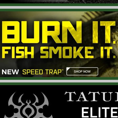
6.06.17
Lew's「KVD エリート クランキング ベイトロッド」入荷！ モデル
6.06.16
バス プロ ショップス「カスケード レイン ジャケット」入荷！ 
6.06.15
Lew's「KVD エリート ベイトロッド」入荷！ 「ケビン バンダ
6.06.14
ヘドン「マグナム トーピード ボーン コレクション」ご予約受付開
6.06.13
ヘドン「チャック ヘドン ヴィンテージ コレクション ラッキー 1
6.06.12
ビル ルイス「ベビー バブラー」入荷！ 全長「2.65インチ」、小
6.06.11
スミスウィック「デビルズ ホース」再入荷！ ダブルスイッシャー
6.06.10
ズーム「スワンプ クローラー」再入荷！ フィネス戦略に欠かせな
6.06.09
バス プロ ショップス「ライトウェイト カモ フーディー」入荷！
6.06.08
ストライク キング「スポットライト スプリット ミノー」入荷！ 
6.06.06
スカム フロッグ「リープ フロッグ」入荷！ スカムのNew フロッ
6.06.05
Lew's「スピード スプール ベイトリール」再入荷！ 巻物に最適な「