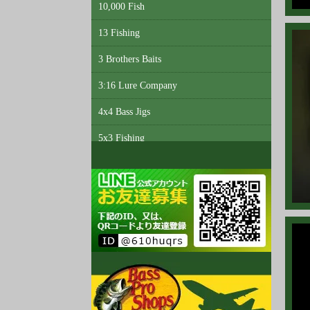
202
10,000 Fish
202
13 Fishing
202
3 Brothers Baits
202
3:16 Lure Company
202
4x4 Bass Jigs
202
5x3 Fishing
202
6th Sense Custom Lure Company
A3 Anglers
202
Abu Garcia
202
Accent
202
Acme Tackle
202
AC Shiners
202