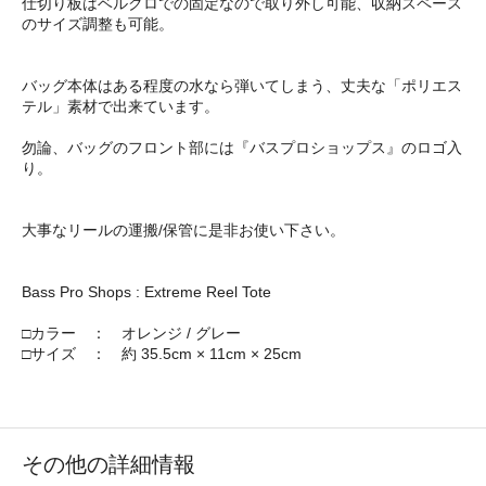
仕切り板はベルクロでの固定なので取り外し可能、収納スペース
のサイズ調整も可能。
バッグ本体はある程度の水なら弾いてしまう、丈夫な「ポリエス
テル」素材で出来ています。
勿論、バッグのフロント部には『バスプロショップス』のロゴ入
り。
大事なリールの運搬/保管に是非お使い下さい。
Bass Pro Shops : Extreme Reel Tote
□カラー ： オレンジ / グレー
□サイズ ： 約 35.5cm × 11cm × 25cm
その他の詳細情報