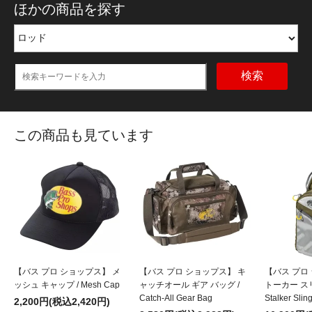
ほかの商品を探す
検索
この商品も見ています
【バス プロ ショップス】 メ
【バス プロ ショップス】 キ
【バス プロ
ッシュ キャップ / Mesh Cap
ャッチオール ギア バッグ /
トーカー スリ
Catch-All Gear Bag
Stalker Slin
2,200円(税込2,420円)