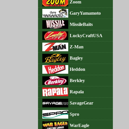
Zoom
GaryYamamoto
MissileBaits
LuckyCraftUSA
Z-Man
Bagley
Heddon
Berkley
Rapala
SavageGear
Spro
WarEagle