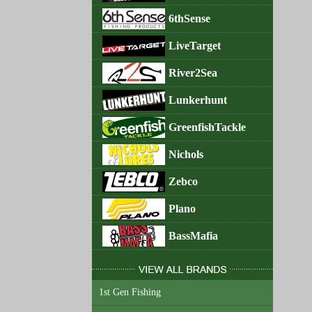
6thSense
LiveTarget
River2Sea
Lunkerhunt
GreenfishTackle
Nichols
Zebco
Plano
BassMafia
1st Gen Fishing