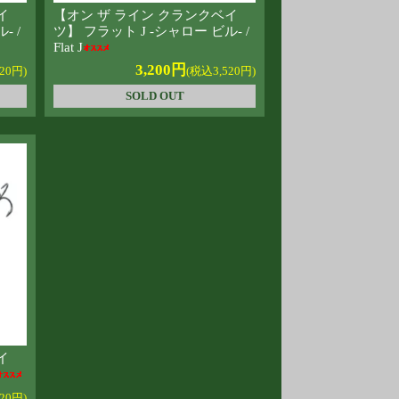
イ
【オン ザ ライン クランクベイ
- /
ツ】 フラット J -シャロー ビル- /
Flat J
3,200円
20円)
(税込3,520円)
SOLD OUT
イ
20円)