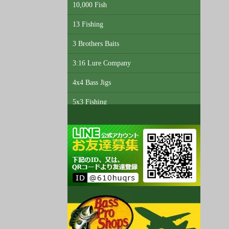
10,000 Fish
13 Fishing
3 Brothers Baits
3:16 Lure Company
4x4 Bass Jigs
5x3 Fishing
6th Sense Custom Lure Company
A3 Anglers
Abu Garcia
Accent
Acme Tackle
AC Shiners