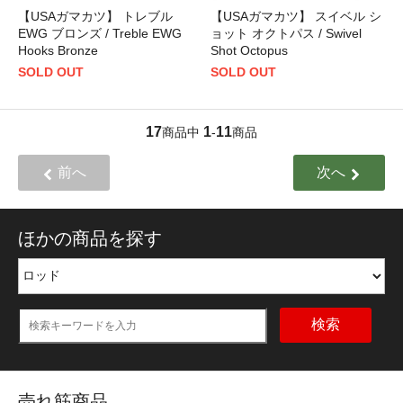
【USAガマカツ】 トレブル
【USAガマカツ】 スイベル シ
EWG ブロンズ / Treble EWG
ョット オクトパス / Swivel
Hooks Bronze
Shot Octopus
SOLD OUT
SOLD OUT
17
1
11
商品中
-
商品
前へ
次へ
ほかの商品を探す
検索
売れ筋商品