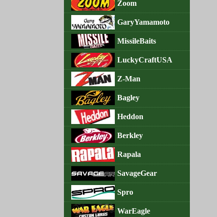
Zoom
GaryYamamoto
MissileBaits
LuckyCraftUSA
Z-Man
Bagley
Heddon
Berkley
Rapala
SavageGear
Spro
WarEagle