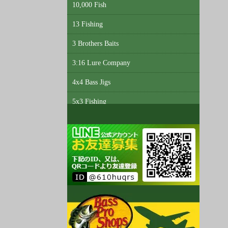
10,000 Fish
13 Fishing
3 Brothers Baits
3:16 Lure Company
4x4 Bass Jigs
5x3 Fishing
6th Sense Custom Lure Company
A3 Anglers
Abu Garcia
Accent
Acme Tackle
AC Shiners