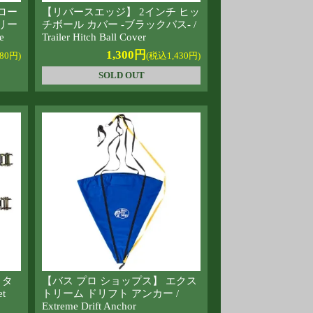
ロー
【リバースエッジ】 2インチ ヒッ
リー
チボール カバー -ブラックバス- /
e
Trailer Hitch Ball Cover
1,300円
80円)
(税込1,430円)
SOLD OUT
 タ
【バス プロ ショップス】 エクス
et
トリーム ドリフト アンカー /
Extreme Drift Anchor