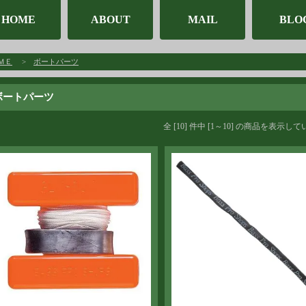
HOME
ABOUT
MAIL
BLO
ＭＥ
>
ボートパーツ
ボートパーツ
全 [10] 件中 [1～10] の商品を表示し