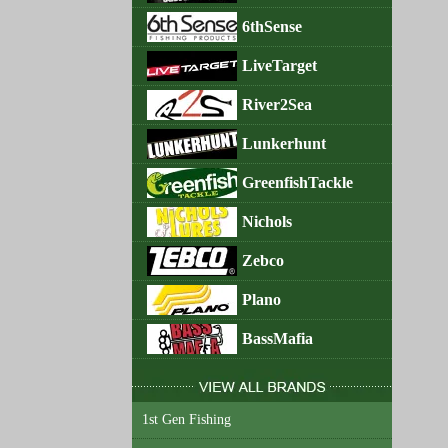
6thSense
LiveTarget
River2Sea
Lunkerhunt
GreenfishTackle
Nichols
Zebco
Plano
BassMafia
1st Gen Fishing