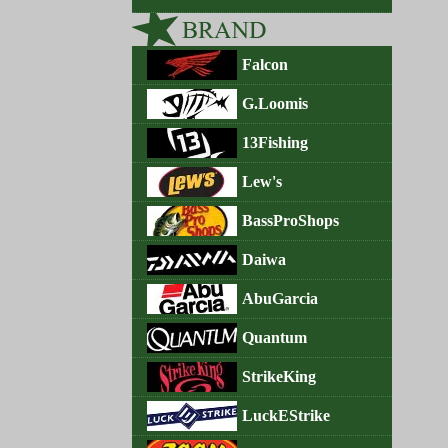
Falcon
G.Loomis
13Fishing
Lew's
BassProShops
Daiwa
AbuGarcia
Quantum
StrikeKing
LuckEStrike