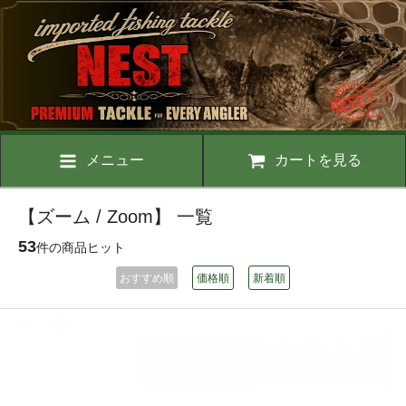
メニュー
カートを見る
【ズーム / Zoom】 一覧
53
件の商品ヒット
おすすめ順
価格順
新着順