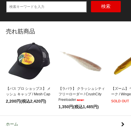
検索
売れ筋商品
【バス プロ ショップス】 メ
【ラパラ】 クラッシュシティ
【ズーム】 
ッシュ キャップ / Mesh Cap
フリーローダー / CrushCity
ーク / Winge
Freeloader
2,200円(税込2,420円)
SOLD OUT
1,350円(税込1,485円)
ホーム