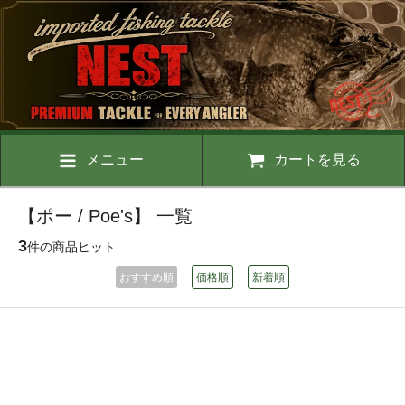
メニュー
カートを見る
【ポー / Poe's】 一覧
3
件の商品ヒット
おすすめ順
価格順
新着順