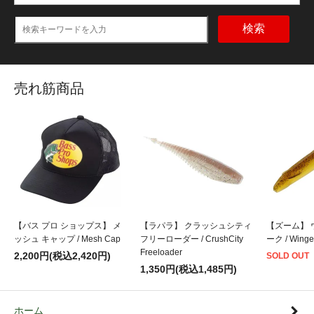
検索
売れ筋商品
【バス プロ ショップス】 メ
【ラパラ】 クラッシュシティ
【ズーム】 
ッシュ キャップ / Mesh Cap
フリーローダー / CrushCity
ーク / Winge
Freeloader
2,200円(税込2,420円)
SOLD OUT
1,350円(税込1,485円)
ホーム