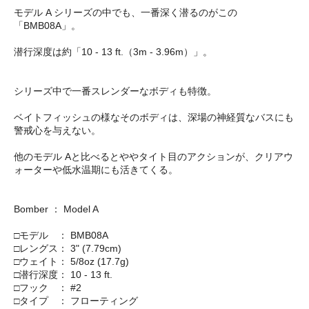
モデル A シリーズの中でも、一番深く潜るのがこの
「BMB08A」。
潜行深度は約「10 - 13 ft.（3m - 3.96m）」。
シリーズ中で一番スレンダーなボディも特徴。
ベイトフィッシュの様なそのボディは、深場の神経質なバスにも
警戒心を与えない。
他のモデル Aと比べるとややタイト目のアクションが、クリアウ
ォーターや低水温期にも活きてくる。
Bomber ： Model A
□モデル ： BMB08A
□レングス： 3" (7.79cm)
□ウェイト： 5/8oz (17.7g)
□潜行深度： 10 - 13 ft.
□フック ： #2
□タイプ ： フローティング