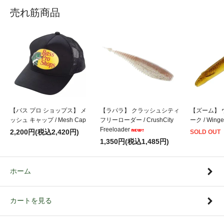
売れ筋商品
【バス プロ ショップス】 メ
【ラパラ】 クラッシュシティ
【ズーム】 
ッシュ キャップ / Mesh Cap
フリーローダー / CrushCity
ーク / Winge
Freeloader
2,200円(税込2,420円)
SOLD OUT
1,350円(税込1,485円)
ホーム
カートを見る