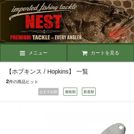
メニュー
カートを見る
【ホプキンス / Hopkins】 一覧
2
件の商品ヒット
おすすめ順
価格順
新着順