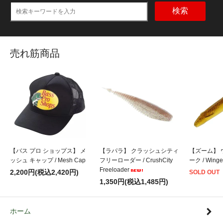
検索
売れ筋商品
【バス プロ ショップス】 メ
【ラパラ】 クラッシュシティ
【ズーム】 
ッシュ キャップ / Mesh Cap
フリーローダー / CrushCity
ーク / Winge
Freeloader
2,200円(税込2,420円)
SOLD OUT
1,350円(税込1,485円)
ホーム