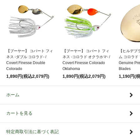
【ブーヤー】 コバート フィ
【ブーヤー】 コバート フィ
【ヒルデブ
ネス -ダブル コロラド- /
ネス -コロラド オクラホマ- /
ム コロラド 
Covert Finesse Double
Covert Finesse Colorado
Genuine Pr
Colorado
Oklahoma
Blades
1,890円(税込2,079円)
1,890円(税込2,079円)
1,190円(
ホーム
カートを見る
特定商取引法に基づく表記