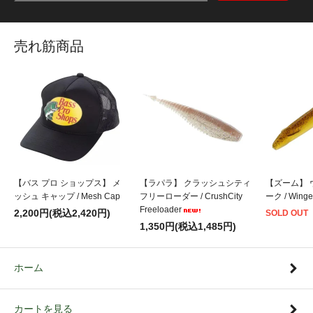
売れ筋商品
【バス プロ ショップス】 メ
【ラパラ】 クラッシュシティ
【ズーム】 
ッシュ キャップ / Mesh Cap
フリーローダー / CrushCity
ーク / Winge
Freeloader
2,200円(税込2,420円)
SOLD OUT
1,350円(税込1,485円)
ホーム
カートを見る