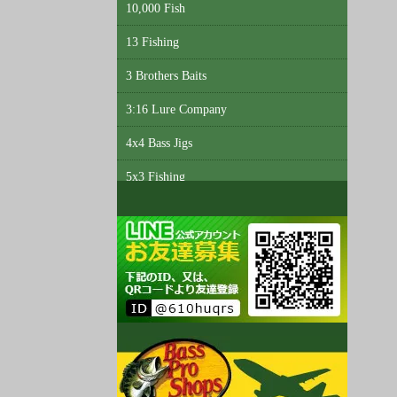
10,000 Fish
13 Fishing
3 Brothers Baits
3:16 Lure Company
4x4 Bass Jigs
5x3 Fishing
6th Sense Custom Lure Company
A3 Anglers
Abu Garcia
Accent
Acme Tackle
AC Shiners