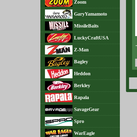
Zoom
GaryYamamoto
MissileBaits
LuckyCraftUSA
Z-Man
Bagley
Heddon
Berkley
Rapala
SavageGear
Spro
WarEagle