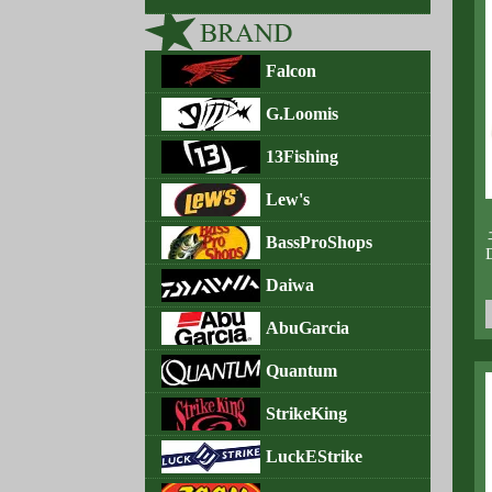
Falcon
G.Loomis
13Fishing
Lew's
BassProShops
D
Daiwa
AbuGarcia
Quantum
StrikeKing
LuckEStrike