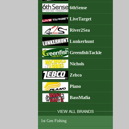
6thSense
LiveTarget
River2Sea
Lunkerhunt
GreenfishTackle
Nichols
Zebco
Plano
BassMafia
1st Gen Fishing