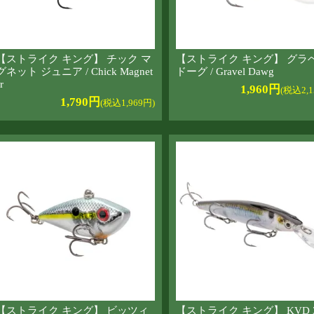
【ストライク キング】 チック マ
【ストライク キング】 グラ
グネット ジュニア / Chick Magnet
ドーグ / Gravel Dawg
r
1,960円
(税込2,1
1,790円
(税込1,969円)
【ストライク キング】 ビッツィ
【ストライク キング】 KVD 3