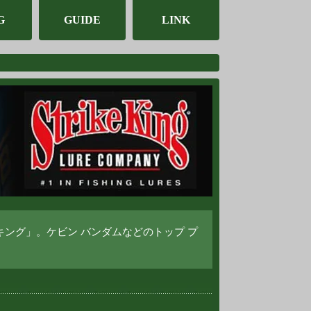
G
GUIDE
LINK
 キング」。ケビン バンダムなどのトップ プ