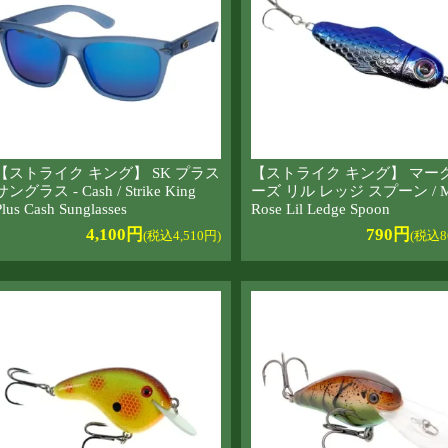
【ストライク キング】 SK プラス
【ストライク キング】 マーク
サングラス - Cash / Strike King
ーズ リル レッジ スプーン / M
Plus Cash Sunglasses
Rose Lil Ledge Spoon
4,100円
790円
(税込4,510円)
(税込8