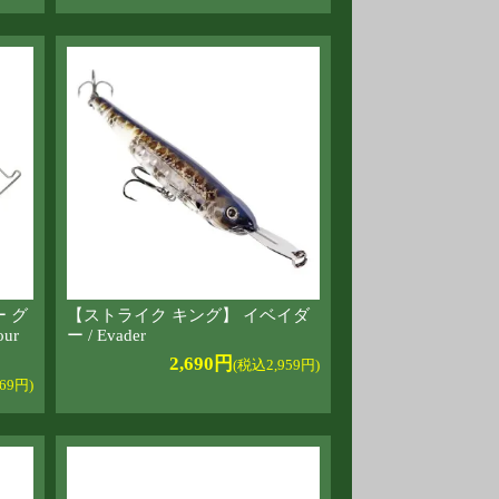
 グ
【ストライク キング】 イベイダ
ur
ー / Evader
2,690円
(税込2,959円)
69円)