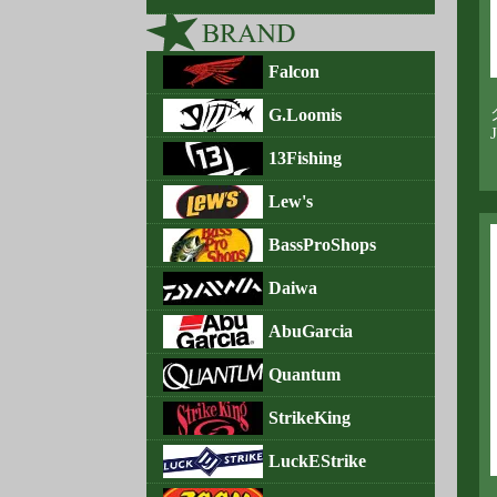
Falcon
G.Loomis
J
13Fishing
Lew's
BassProShops
Daiwa
AbuGarcia
Quantum
StrikeKing
LuckEStrike