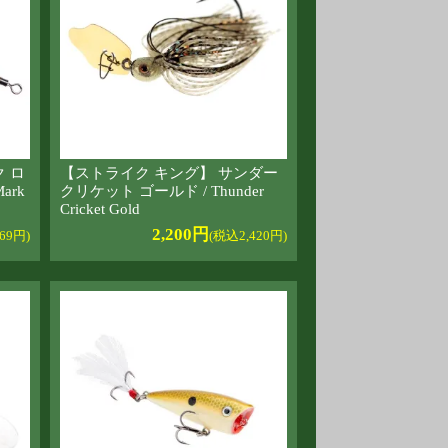
 ロ
【ストライク キング】 サンダー
ark
クリケット ゴールド / Thunder
Cricket Gold
2,200円
69円)
(税込2,420円)