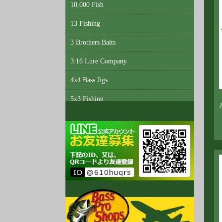
10,000 Fish
13 Fishing
3 Brothers Baits
3:16 Lure Company
4x4 Bass Jigs
5x3 Fishing
6th Sense Custom Lure Company
A3 Anglers
Abu Garcia
Accent
Acme Tackle
AC Shiners