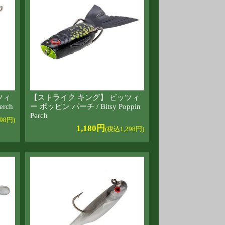
ツィ
【ストライク キング】 ビッツィ
erch
ー ポッピン パーチ / Bitsy Poppin
Perch
98円)
1,180円
(税込1,298円)