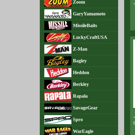
Zoom
GaryYamamoto
MissileBaits
LuckyCraftUSA
Z-Man
Bagley
Heddon
Berkley
Rapala
SavageGear
Spro
WarEagle