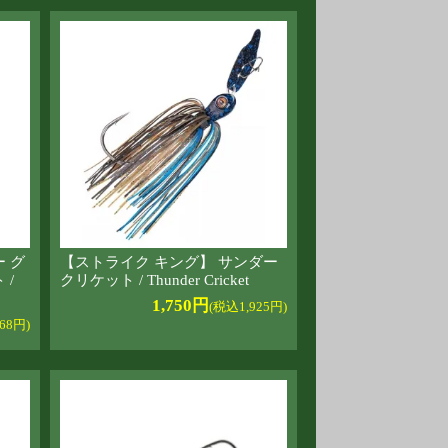
 グ
【ストライク キング】 サンダー
 /
クリケット / Thunder Cricket
1,750円
(税込1,925円)
68円)