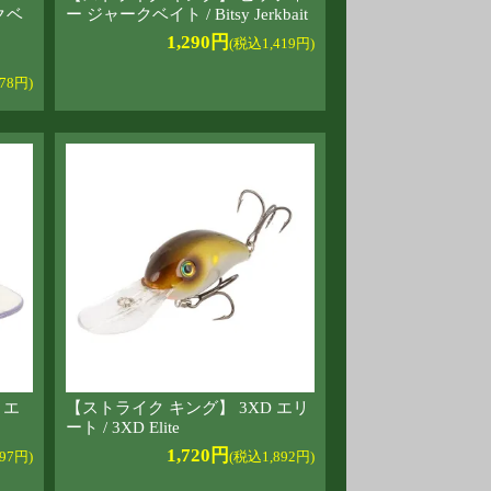
クベ
ー ジャークベイト / Bitsy Jerkbait
1,290円
(税込1,419円)
78円)
 エ
【ストライク キング】 3XD エリ
ート / 3XD Elite
1,720円
97円)
(税込1,892円)