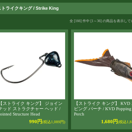
トライクキング / Strike King
全 [166] 件中 [1～36] の商品を表示
【ストライク キング】 ジョイン
【ストライク キング】 KVD
テッド ストラクチャー ヘッド /
ピング パーチ / KVD Popping
Jointed Structure Head
Perch
990円
1,680円
(税込1,089円)
(税込1,8