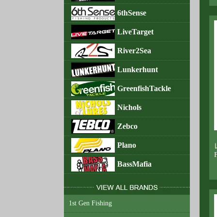
6thSense
LiveTarget
River2Sea
Lunkerhunt
GreenfishTackle
Nichols
Zebco
Plano
BassMafia
1st Gen Fishing