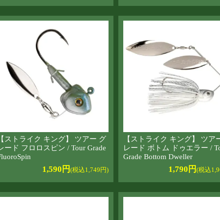
【ストライク キング】 ツアー グ
【ストライク キング】 ツアー
レード フロロスピン / Tour Grade
レード ボトム ドゥエラー / To
FluoroSpin
Grade Bottom Dweller
1,590円
1,790円
(税込1,749円)
(税込1,9