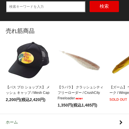
検索
売れ筋商品
【バス プロ ショップス】 メ
【ラパラ】 クラッシュシティ
【ズーム】 
ッシュ キャップ / Mesh Cap
フリーローダー / CrushCity
ーク / Winge
Freeloader
2,200円(税込2,420円)
SOLD OUT
1,350円(税込1,485円)
ホーム