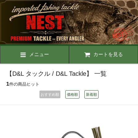
メニュー
カートを見る
【D&L タックル / D&L Tackle】 一覧
1
件の商品ヒット
おすすめ順
価格順
新着順