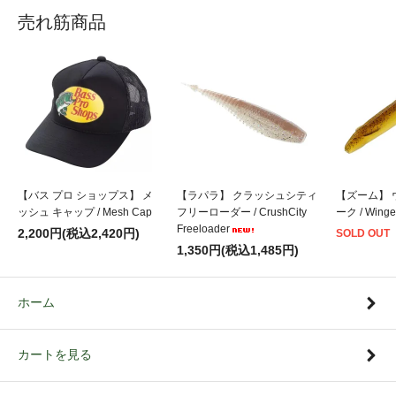
売れ筋商品
【バス プロ ショップス】 メ
【ラパラ】 クラッシュシティ
【ズーム】 
ッシュ キャップ / Mesh Cap
フリーローダー / CrushCity
ーク / Winge
Freeloader
2,200円(税込2,420円)
SOLD OUT
1,350円(税込1,485円)
ホーム
カートを見る