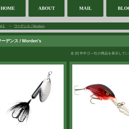
HOME
ABOUT
MAIL
BLO
ＭＥ
>
ワーデンス / Worden's
ーデンス / Worden's
全 [8] 件中 [1～8] の商品を表示して