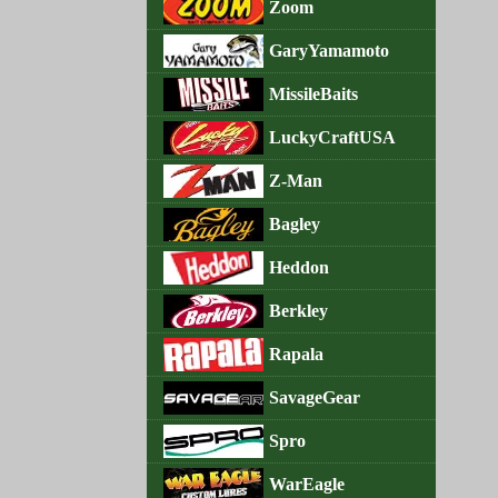
Zoom
GaryYamamoto
MissileBaits
LuckyCraftUSA
Z-Man
Bagley
Heddon
Berkley
Rapala
SavageGear
Spro
WarEagle