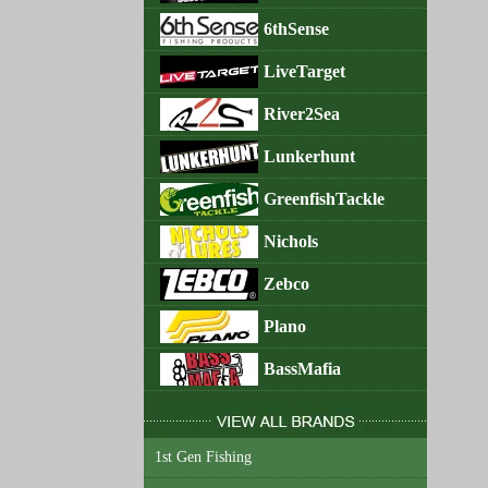
6thSense
LiveTarget
River2Sea
Lunkerhunt
GreenfishTackle
Nichols
Zebco
Plano
BassMafia
1st Gen Fishing