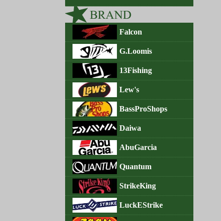
Falcon
G.Loomis
13Fishing
Lew's
BassProShops
Daiwa
AbuGarcia
Quantum
StrikeKing
LuckEStrike