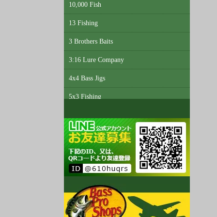
10,000 Fish
13 Fishing
3 Brothers Baits
3:16 Lure Company
4x4 Bass Jigs
5x3 Fishing
6th Sense Custom Lure Company
A3 Anglers
Abu Garcia
Accent
Acme Tackle
AC Shiners