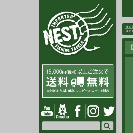
ＨＯ
ＨＯ
【