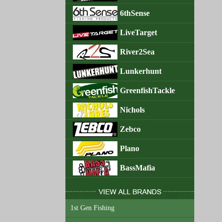
6thSense
LiveTarget
River2Sea
Lunkerhunt
GreenfishTackle
Nichols
Zebco
Plano
BassMafia
1st Gen Fishing