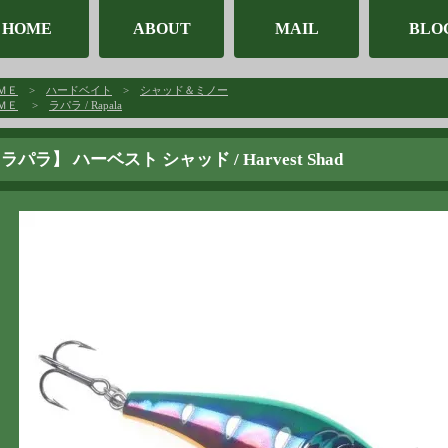
HOME
ABOUT
MAIL
BLO
ＭＥ
>
ハードベイト
>
シャッド＆ミノー
ＭＥ
>
ラパラ / Rapala
ラパラ】 ハーベスト シャッド / Harvest Shad