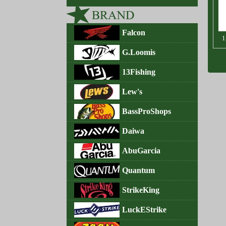
Falcon
1
G.Loomis
13Fishing
Lew's
BassProShops
Daiwa
AbuGarcia
Quantum
StrikeKing
LuckEStrike