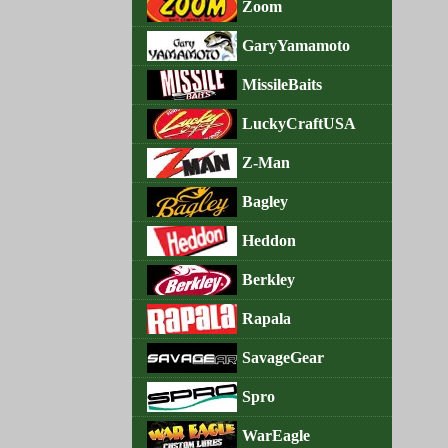
Zoom
GaryYamamoto
MissileBaits
LuckyCraftUSA
Z-Man
Bagley
Heddon
Berkley
Rapala
SavageGear
Spro
WarEagle