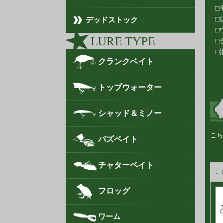
□
□
デッドストック
□
□
□
クランクベイト
トップウォーター
シャッド＆ミノー
こち
バズベイト
チャターベイト
こ
フロッグ
ワーム