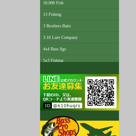
10,000 Fish
13 Fishing
3 Brothers Baits
3:16 Lure Company
4x4 Bass Jigs
5x3 Fishing
6th Sense Custom Lure Company
A3 Anglers
Abu Garcia
Accent
Acme Tackle
AC Shiners