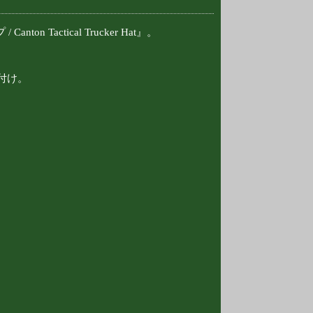
 Tactical Trucker Hat』。
付け。