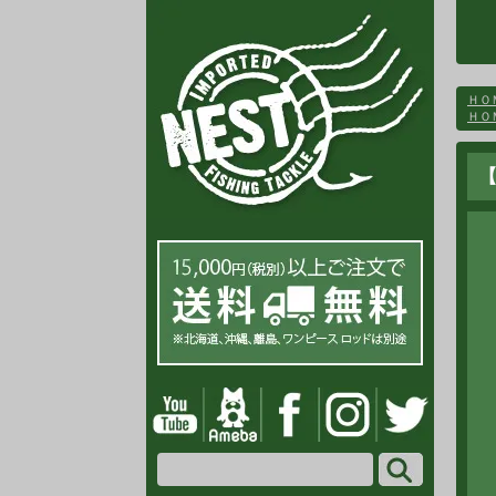
ＨＯ
ＨＯ
【