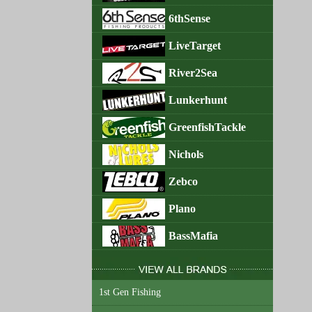
6thSense
LiveTarget
River2Sea
Lunkerhunt
GreenfishTackle
Nichols
Zebco
Plano
BassMafia
1st Gen Fishing