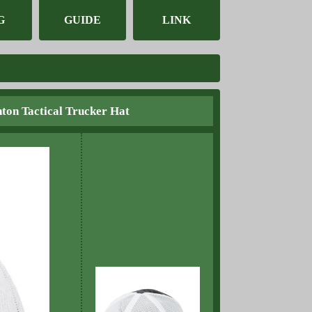
G
GUIDE
LINK
tical Trucker Hat