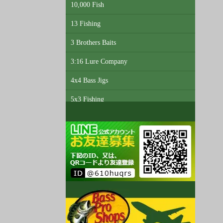
10,000 Fish
13 Fishing
3 Brothers Baits
3:16 Lure Company
4x4 Bass Jigs
5x3 Fishing
6th Sense Custom Lure Company
A3 Anglers
Abu Garcia
Accent
Acme Tackle
AC Shiners