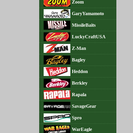
Zoom
GaryYamamoto
MissileBaits
LuckyCraftUSA
Z-Man
Bagley
Heddon
Berkley
Rapala
SavageGear
Spro
WarEagle