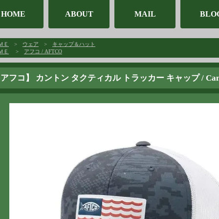
HOME
ABOUT
MAIL
BLO
ＭＥ
>
ウェア
>
キャップ＆ハット
ＭＥ
>
アフコ / AFTCO
アフコ】 カントン タクティカル トラッカー キャップ / Canton Tac