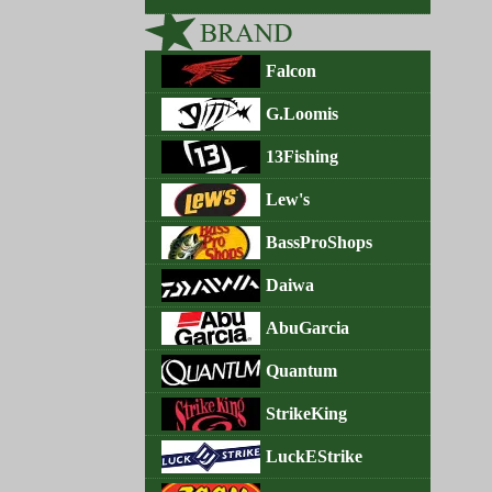
Falcon
G.Loomis
13Fishing
Lew's
BassProShops
Daiwa
AbuGarcia
Quantum
StrikeKing
LuckEStrike