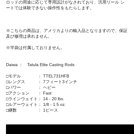
ロッドの用途に応じて専用設計がなされており、汎用リール シ
ートでは体験できない操作性をもたらします。
※こちらの商品は、アメリカよりの輸入品となりますので、保証
及び修理は承れません。
※竿袋は付属しておりません。
Daiwa ： Tatula Elite Casting Rods
□モデル ： TTEL731HFB
□レングス ： 7フィート3インチ
□パワー ： ヘビー
□アクション ： Fast
□ラインウェイト： 14 - 20 lbs.
□ルアーウェイト： 1/8 - 1.5 oz.
□継数 ： 1ピース