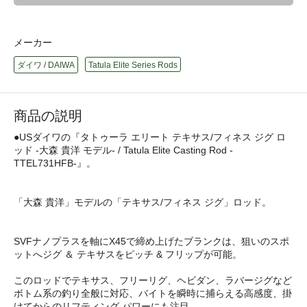
メーカー
ダイワ / DAIWA
Tatula Elite Series Rods
商品の説明
●USダイワの『タトゥーラ エリート テキサス/フィネス ジグ ロ
ッド -大森 貴洋 モデル- / Tatula Elite Casting Rod -
TTEL731HFB-』。
「大森 貴洋」モデルの「テキサス/フィネス ジグ」ロッド。
SVFナノプラスを軸にX45で締め上げたブランクは、狙いのスポ
ットへジグ ＆ テキサスをピッチ & フリップが可能。
このロッドでテキサス、フリーリグ、ヘビダン、ラバージグなど
ボトム系の釣り全般に対応、バイトを瞬時に捕らえる高感度、掛
けてからのリフティング パワーにも注目。