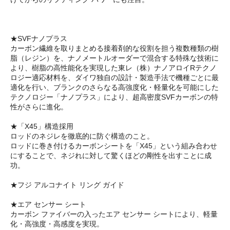
★SVFナノプラス
カーボン繊維を取りまとめる接着剤的な役割を担う複数種類の樹
脂（レジン）を、ナノメートルオーダーで混合する特殊な技術に
より、樹脂の高性能化を実現した東レ（株）ナノアロイRテクノ
ロジー適応材料を、ダイワ独自の設計・製造手法で機種ごとに最
適化を行い、ブランクのさらなる高強度化・軽量化を可能にした
テクノロジー「ナノプラス」により、超高密度SVFカーボンの特
性がさらに進化。
★「X45」構造採用
ロッドのネジレを徹底的に防ぐ構造のこと。
ロッドに巻き付けるカーボンシートを「X45」という組み合わせ
にすることで、ネジれに対して驚くほどの剛性を出すことに成
功。
★フジ アルコナイト リング ガイド
★エア センサー シート
カーボン ファイバーの入ったエア センサー シートにより、軽量
化・高強度・高感度を実現。