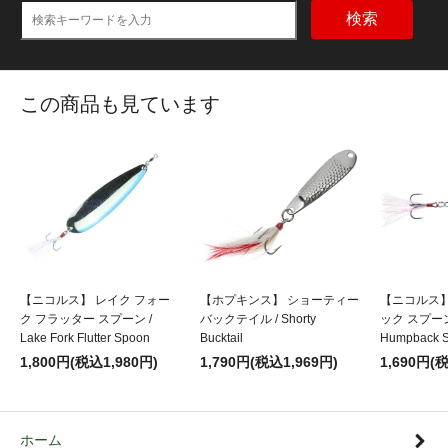
検索
この商品も見ています
【ニコルス】 レイク フォー
【ホプキンス】 ショーティー
【ニコルス】
ク フラッター スプーン /
バックテイル / Shorty
ック スプーン
Lake Fork Flutter Spoon
Bucktail
Humpback 
1,800円(税込1,980円)
1,790円(税込1,969円)
1,690円(
ホーム